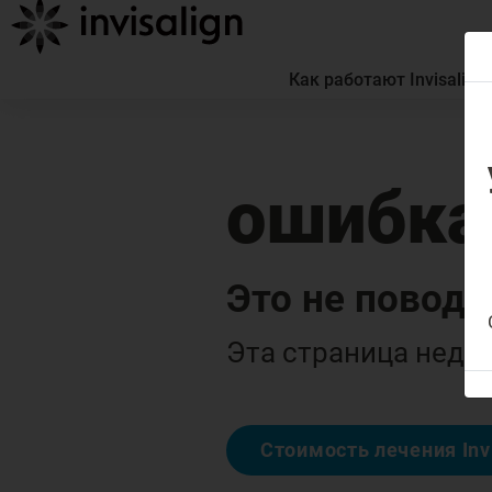
Как работают Invisalign
ошибка
Это не повод 
Эта страница недос
Стоимость лечения Inv