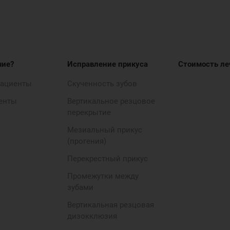
чие?
Исправление прикуса
Стоимость ле
пациенты
Скученность зубов
енты
Вертикальное резцовое
перекрытие
Мезиальный прикус
(прогения)
Перекрестный прикус
Промежутки между
зубами
Вертикальная резцовая
дизокклюзия