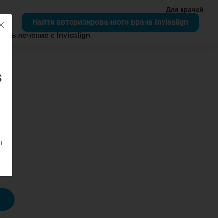
Для врачей
Найти авторизированного врача Invisalign
чать лечение с Invisalign
s
u