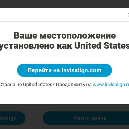
В чем отличие?
Исправление прикуса
Стоимость лечения
На
Ваше местоположение
установлено как United State
 404
Перейти на invisalign.com
огорчаться
Страна не United States?
Продолжить на
www.invisalign.r
тупна, но есть другие:
isalign
Найти врача