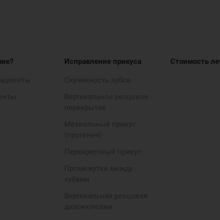
чие?
Исправление прикуса
Стоимость ле
пациенты
Скученность зубов
енты
Вертикальное резцовое
перекрытие
Мезиальный прикус
(прогения)
Перекрестный прикус
Промежутки между
зубами
Вертикальная резцовая
дизокклюзия