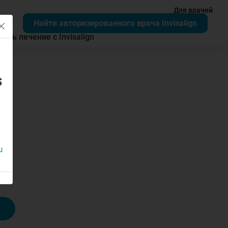
Для врачей
Найти авторизированного врача Invisalign
чать лечение с Invisalign
s
u