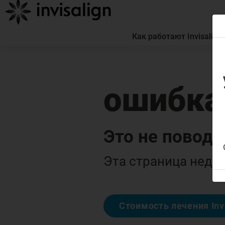
Как работают Invisalign
ошибка
Это не повод 
Эта страница недос
Стоимость лечения Inv