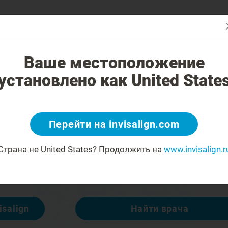
В чем отличие?
Исправление прикуса
Стоимость лечения
На
Ваше местоположение
установлено как United State
 404
Перейти на invisalign.com
огорчаться
Страна не United States?
Продолжить на
www.invisalign.r
тупна, но есть другие:
isalign
Найти врача