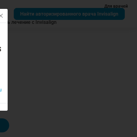
Для врачей
Найти авторизированного врача Invisalign
чать лечение с Invisalign
s
u