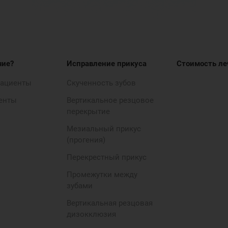
чие?
Исправление прикуса
Стоимость ле
пациенты
Скученность зубов
енты
Вертикальное резцовое
перекрытие
Мезиальный прикус
(прогения)
Перекрестный прикус
Промежутки между
зубами
Вертикальная резцовая
дизокклюзия