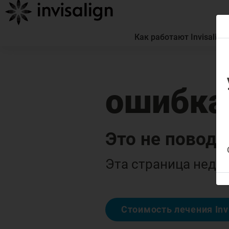
Как работают Invisalign
ошибка
Это не повод 
Эта страница недос
Стоимость лечения Inv