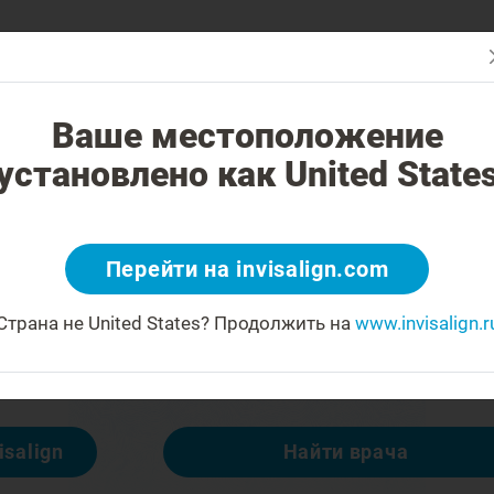
В чем отличие?
Исправление прикуса
Стоимость лечения
На
Ваше местоположение
установлено как United State
 404
Перейти на invisalign.com
огорчаться
Страна не United States?
Продолжить на
www.invisalign.r
тупна, но есть другие:
isalign
Найти врача