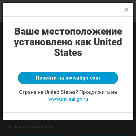
Меню
Ваше местоположение
Найти
установлено как United
авторизированного
States
врача Invisalign
Перейти на invisalign.com
Адрес не опознан или указан неоднозначно
Страна не United States?
Продолжить на
www.invisalign.ru
Расширенный поиск