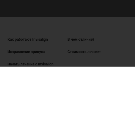
Как работают Invisalign
В чем отличие?
Исправление прикуса
Стоимость лечения
Начать лечение с Invisalign
Найти врача
Часто задаваемые вопросы
Вакансии
Вход для врачей
Условия использования сайта
Политика в отношении обработки персональных данных ООО