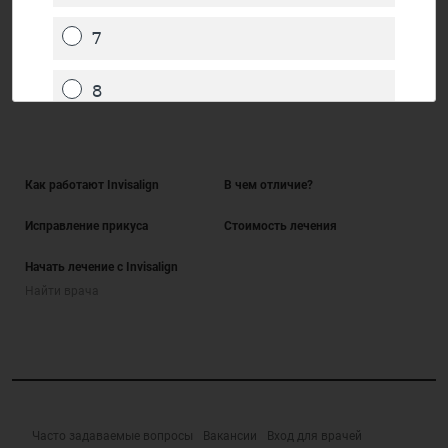
Как работают Invisalign
В чем отличие?
Исправление прикуса
Стоимость лечения
Начать лечение с Invisalign
Найти врача
Часто задаваемые вопросы
Вакансии
Вход для врачей